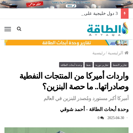
3 دول خليجية على رادار أرو دريلينغ لتصدير منصات الحفر
الق
الرئيسية
/
رئيسية
تقارير النفط
تقارير دورية
نفط
وحدة أبحاث الطاقة
واردات أميركا من المنتجات النفطية
وصادراتها.. ما حصة البنزين؟
أميركا أكبر مستورد ومُصدر للبنزين في العالم
وحدة أبحاث الطاقة - أحمد شوقي
0
2025-04-30