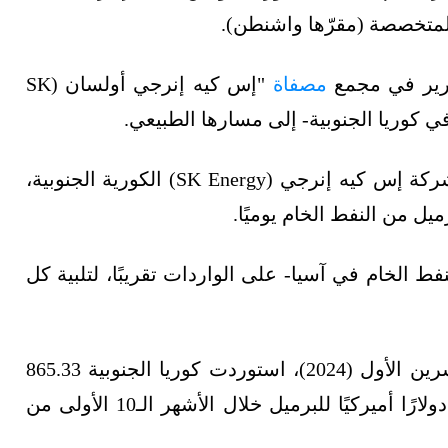
لمتخصصة (مقرّها واشنطن).
رير في مجمع
مصفاة
"إس كيه إنرجي أولسان (SK
وطُوِّرت مصفاة أولسان في عام 1964 بوساطة شركة إس كيه إنرجي (SK Energy) الكورية الجنوبية،
فط الخام في آسيا- على الواردات تقريبًا، لتلبية كل
وخلال المدة من يناير/كانون الثاني إلى أكتوبر/تشرين الأول (2024)، استوردت كوريا الجنوبية 865.33
مليون برميل من الخام، ودفعت المصافي 83.96 دولارًا أميركيًا للبرميل خلال الأشهر الـ10 الأولى من