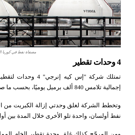
مصفاة نفط في كوريا الج
4 وحدات تقطير
تمتلك شركة "إس كيه 
إجمالية تلامس 840 ألف برميل يوميًا، بحسب ما صرّح به مصدر، وطالعته منصة الطاقة المتخصصة.
نفط أولسان، واحدة تلو الأخرى خلال المدة بين أواسط 