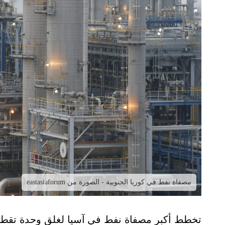
مصفاة نفط في كوريا الجنوبية - الصورة من eastasiaforum
تخطط أكبر مصفاة نفط في آسيا لغلق وحدة تقطير ا