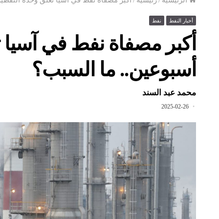
أخبار النفط
نفط
أكبر مصفاة نفط في آسيا ت
أسبوعين.. ما السبب؟
محمد عبد السند
2025-02-26