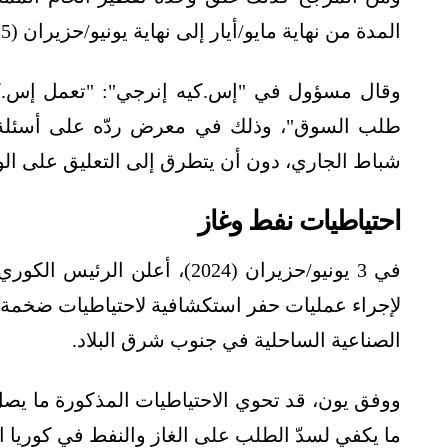
المدة من نهاية مايو/أيار إلى نهاية يونيو/حزيران (2025)، لإجراء أعمال الصيانة، وفق مصدر.
وقال مسؤول في "إس.كيه إنرجي": "تعمل إس.كيه
شباط الجاري، دون أن يتطرق إلى التعليق على ال
احتياطيات نفط وغاز
في 3 يونيو/حزيران (2024)، أ
لإجراء عمليات حفر استكشافية لاحتياطيات ضخمة مح
الصناعية الساحلية في جنوب شرق البلاد.
ما يكفي لسدّ الطلب على الغاز والنفط في كوريا الجنوبية لمدة 29 عامًا و4 