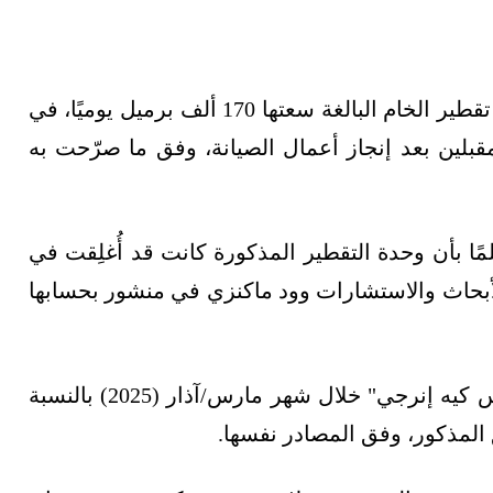
تخطط شركة إس كيه إنرجي لإعادة تشغيل وحدة تقطير الخام البالغة سعتها 170 ألف برميل يوميًا، في
مقبلين بعد إنجاز أعمال الصيانة، وفق ما صرّحت به
مًا بأن وحدة التقطير المذكورة كانت قد أُغلِقت في
لأبحاث والاستشارات وود ماكنزي في منشور بحسابها
ومن غير المرجح أن يتأثر برنامج صادرات شه "إس كيه إنرجي" خلال شهر مارس/آذار (2025) بالنسبة
 المذكور، وفق المصادر نفسها.