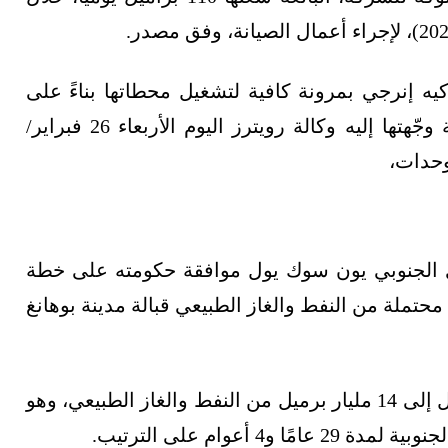
 إنرجي بمرونة كافية لتشغيل محطاتها بناءً على
طلب السوق"، وذلك في معرض ردّه على أسئلة وجّهتها إليه وكالة رويترز اليوم الأربعاء 26 فبراير/
وحدات،
علن الرئيس الكوري الجنوبي يون سوك يول موافقة حكومته على خطة
تملة من النفط والغاز الطبيعي قبالة مدينة بوهانغ
ووفق يون، قد تحوي الاحتياطيات المذكورة ما يصل إلى 14 مليار برميل من النفط والغاز الطبيعي، وهو
أعوام على الترتيب.