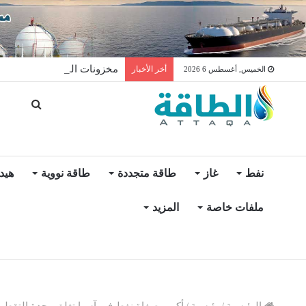
مخزونات النفط الأميركية ترتفع 2.5 مليون برميل عكس ال
أخر الأخبار
الخميس, أغسطس 6 2026
نفط
غاز
طاقة متجددة
طاقة نووية
هيد
ملفات خاصة
المزيد
الرئيسية
/
رئيسية
/
أكبر مصفاة نفط في آسيا تغلق وحدة التقطير