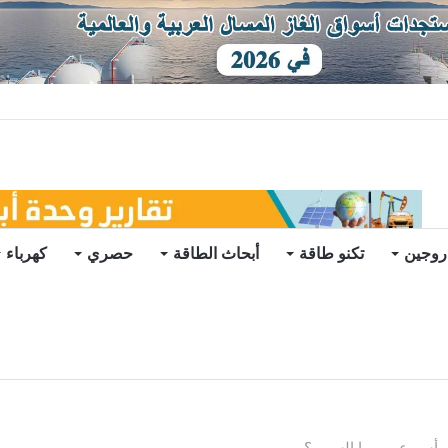
توقعات
روجين
تكنو طاقة
أبحاث الطاقة
حصري
كهرباء
 أسبوعين.. ما السبب؟