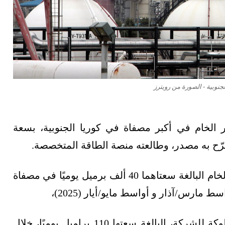
نوبية - الصورة من رويترز
إنرجي" 4 وحدات لتقطير الخام في أكبر مصفاة في كوريا الجنوبية، بسعة
وتخطط الشركة لغلق وحدتي إزالة الكبريت من الخام البالغة سعتاهما 40 ألف برميل يوميًا في مصفاة
مارس/آذار و أواسط مايو/أيار (2025)،
ومن المرجّح كذلك غلق وحدة تقطير الخام المملوكة للشركة، البالغة سعتها 110 براميل يوميًا، خلال