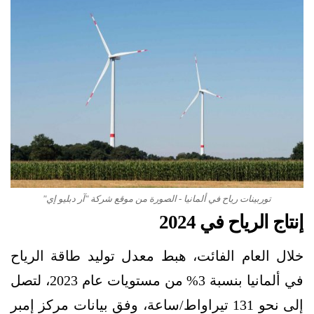
توربينات رياح في ألمانيا - الصورة من موقع شركة "آر دبليو إي"
إنتاج الرياح في 2024
خلال العام الفائت، هبط معدل توليد طاقة الرياح
في ألمانيا بنسبة 3% من مستويات عام 2023، لتصل
إلى نحو 131 تيراواط/ساعة، وفق بيانات مركز إمبر