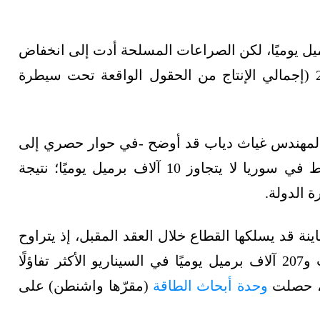
، كانت سوريا تنتج نحو 400 ألف برميل يوميًا، لكن الصراعات المسلحة أدت إلى انخفاض
الإنتاج ليصل إلى 90 ألف برميل يوميًا خلال 2024 (إجمالي الإنتاج من الحقول الواقعة تحت سيطرة
ة المهندس غياث دياب قد أوضح -في حوار حصري إلى
منصة الطاقة المتخصصة- أن الإنتاج الحالي للنفط في سوريا لا يتجاوز 10 آلاف برميل يوميًا؛ نتيجة
 الدولة.
نة قد يسلكها القطاع خلال العقد المقبل، إذ يتراوح
الإنتاج بين 63 ألف برميل يوميًا في أسوأ الحالات و207 آلاف برميل يوميًا في السيناريو الأكثر تفاؤلًا
وحدة أبحاث الطاقة
(مقرّها واشنطن) على