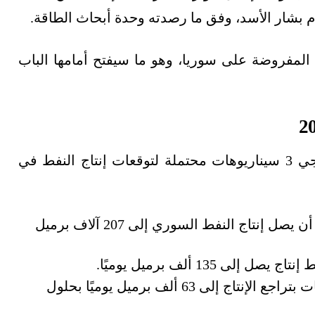
ام بشار الأسد، وفق ما رصدته وحدة أبحاث الطاقة.
 المفروضة على سوريا، وهو ما سيفتح أمامها الباب
يستعرض تقرير شركة أبحاث الطاقة ريستاد إنرجي 3 سيناريوهات محتملة لتوقعات إنتاج النفط في
يُظهر السيناريو المرتفع آفاقًا إيجابية، إذ يُتوقع أن يصل إنتاج النفط السوري إلى 207 آلاف برميل
 135 ألف برميل يوميًا.
أمّا السيناريو المنخفض، فيُعدّ الأسوأ، مع توقعات بتراجع الإنتاج إلى 63 ألف برميل يوميًا بحلول