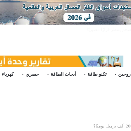
ات يرتفع للعام الثاني
روجين
تكنو طاقة
أبحاث الطاقة
حصري
كهرباء