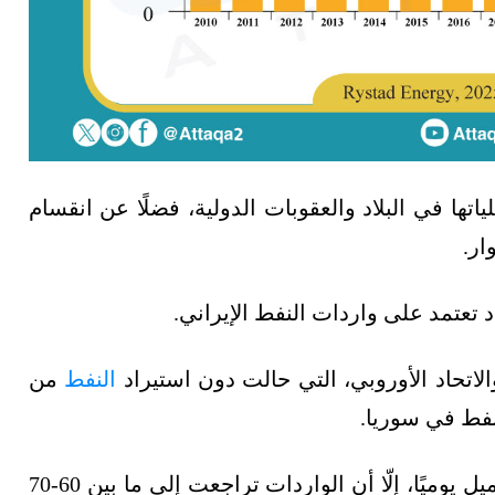
تها في البلاد والعقوبات الدولية، فضلًا عن انقسام
ار.
اتحاد الأوروبي، التي حالت دون استيراد
النفط
من
نفط في سوريا.
وخلال عام 2023، استوردت سوريا نحو 80 ألف برميل يوميًا، إلّا أن الواردات تراجعت إلى ما بين 60-70