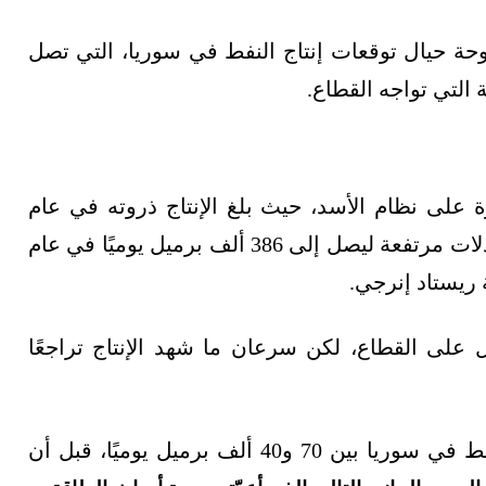
حة حيال توقعات إنتاج النفط في سوريا، التي تصل
ثورة على نظام الأسد، حيث بلغ الإنتاج ذروته في عام
2000، متجاوزًا 500 ألف برميل يوميًا، واستمر بمعدلات مرتفعة ليصل إلى 386 ألف برميل يوميًا في عام
 على القطاع، لكن سرعان ما شهد الإنتاج تراجعًا
وخلال المدة من 2013 إلى 2023، تراوح إنتاج النفط في سوريا بين 70 و40 ألف برميل يوميًا، قبل أن