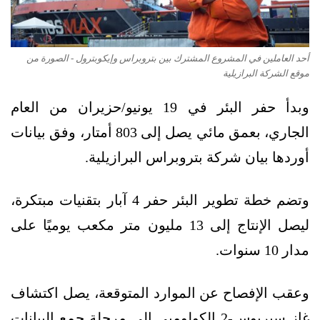
أحد العاملين في المشروع المشترك بين بتروبراس وإيكوبترول - الصورة من
موقع الشركة البرازيلية
وبدأ حفر البئر في 19 يونيو/حزيران من العام
الجاري، بعمق مائي يصل إلى 803 أمتار، وفق بيانات
أوردها بيان شركة بتروبراس البرازيلية.
وتضم خطة تطوير البئر حفر 4 آبار بتقنيات مبتكرة،
ليصل الإنتاج إلى 13 مليون متر مكعب يوميًا على
مدار 10 سنوات.
وعقب الإفصاح عن الموارد المتوقعة، يصل اكتشاف
غاز سيريوس-2 الكولومبي إلى مرحلة جمع البيانات