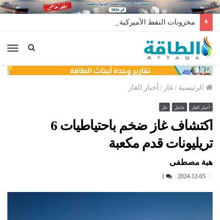
مخزونات النفط الأميركية ترتفع 2.5 مليون برميل عكس التوقعات
الق
الرئيسية
/
غاز
/
أخبار الغاز
أخبار الغاز
عاجل
غاز
اكتشاف غاز ضخم باحتياطيات 6
تريليونات قدم مكعبة
هبة مصطفى
1
2024-12-05