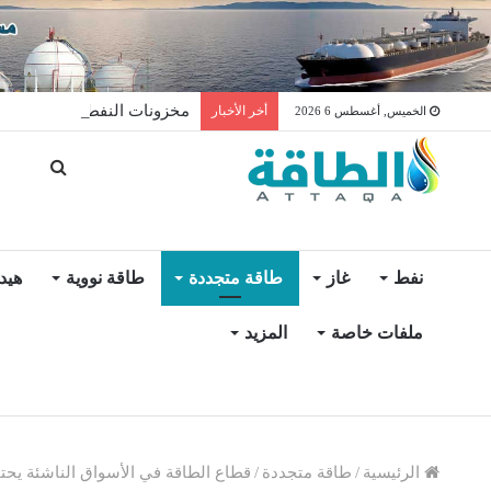
مخزونات النفط الأميركية ترتفع 2.5 مليون برميل عكس ال
أخر الأخبار
الخميس, أغسطس 6 2026
نفط
غاز
طاقة متجددة
طاقة نووية
هيد
ملفات خاصة
المزيد
الرئيسية
/
طاقة متجددة
/
قطاع الطاقة في الأسواق الناشئة يحتاج إلى 115 تريليون دولار لتحقيق ال