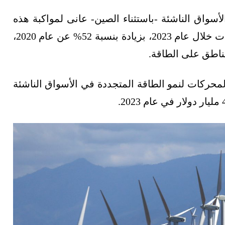
سواق الناشئة -باستثناء الصين- عانى لمواكبة هذه
الوتيرة؛ حيث اجتذبت تريليون دولار من الاستثمارات خلال عام 2023، بزيادة بنسبة 52% عن عام 2020،
المحركات لنمو الطاقة المتجددة في الأسواق الناشئة