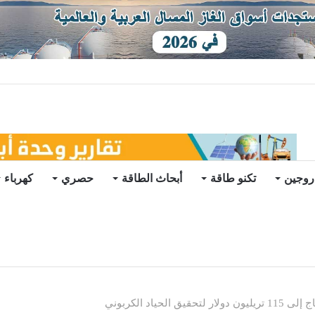
توقعات
روجين
تكنو طاقة
أبحاث الطاقة
حصري
كهرباء
حياد الكربوني