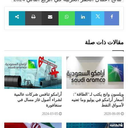
Facebook
LinkedIn
WhatsApp
مشاركة عبر البريد
طباعة
X
مقالات ذات صلة
ويلسون وانج يكتب لـ"الطاقة":
أرامكو تنافس شركات عالمية
أسعار أرامكو في يوليو وما تعنيه
لشراء أصول غاز مسال في
لأسواق النفط
سنغافورة
2024-03-05
2020-06-09