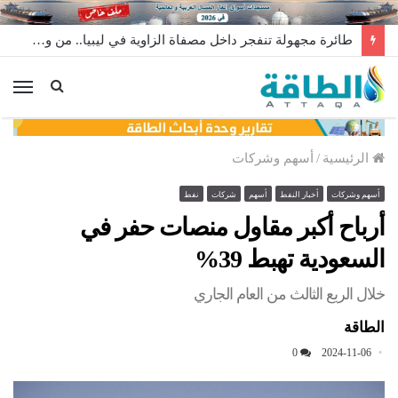
طائرة مجهولة تنفجر داخل مصفاة الزاوية في ليبيا.. من وراء إطلاقها؟
الق
الرئيسية
/
أسهم وشركات
أسهم وشركات
أخبار النفط
أسهم
شركات
نفط
أرباح أكبر مقاول منصات حفر في
السعودية تهبط 39%
خلال الربع الثالث من العام الجاري
الطاقة
0
2024-11-06