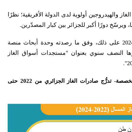
از والهيدروجين أولوية لدى الدولة الأفريقية؛ نظرًا
ويرسّخ دورًا أكبر للجزائر بين كبار المصدّرين.
وبرهنت بيانات النصف الأول من العام الجاري 2024 على ذلك، وفق ما رصدته وحدة أبحاث منصة
رها النصف سنوي بعنوان "مستجدات أسواق الغاز
ويرصد الرسم أدناه -الذي أعدّته منصة الطاقة المتخصصة- تدرُّج صادرات الغاز الجزائري من 2022 حتى