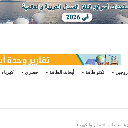
ات يرتفع للعام الثاني
روجين
تكنو طاقة
أبحاث الطاقة
حصري
كهرباء