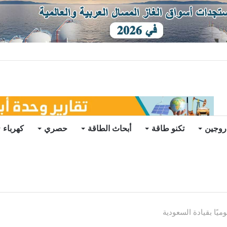
روجين
تكنو طاقة
أبحاث الطاقة
حصري
كهرباء