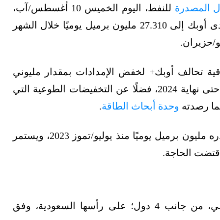
ل المصدرة
للنفط، اليوم الخميس 10 أغسطس/آب،
تراجع إجمالي إنتاج النفط بالدول الأعضاء الـ13 لدى أوبك إلى 27.310 مليون برميل يوميًا خلال الشهر
اقية تحالف أوبك+ لخفض الإمدادات بمقدار مليوني
برميل يوميًا، بدءًا من نوفمبر/تشرين الثاني 2022 حتى نهاية 2024، فضلًا عن التخفيضات الطوعية التي
وحدة أبحاث الطاقة
.
وعلى جانب آخر، بدأت السعودية خفضًا طوعيًا قدره مليون برميل يوميًا منذ يوليو/تموز 2023، ويستمر
اقتضت الحاجة.
هبط إنتاج أوبك النفطي، خلال يوليو/تموز الماضي، من جانب 4 دول؛ على رأسها السعودية، وفق