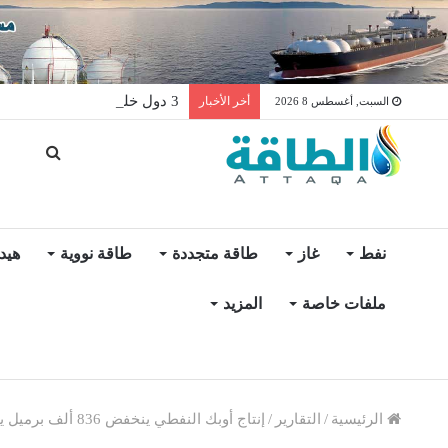
3 دول خليجية على رادار أرو دريلينغ لتصدير منصات الحفر
أخر الأخبار
السبت, أغسطس 8 2026
نفط
غاز
طاقة متجددة
طاقة نووية
هيد
ملفات خاصة
المزيد
الرئيسية
/
التقارير
/
إنتاج أوبك النفطي ينخفض 836 ألف برميل يوميًا بقيادة السعودية