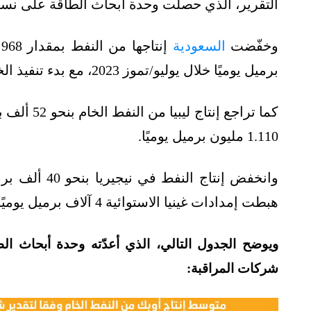
التقرير، الذي حصلت وحدة أبحاث الطاقة على نسخ
وخفّضت
السعودية
برميل يوميًا خلال يوليو/تموز 2023، مع بدء تنفيذ الخفض الطوعي للمملكة.
كما تراجع 
1.110 مليون برميل يوميًا.
هبطت إمدادات غينيا الاستوائية 4 آلاف برميل يوميًا.
ويوضح الجدول التالي، الذي أعدّته وحدة أبحاث الط
شركات المراقبة
: