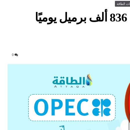
اث الطاقة
إنتاج أوبك النفطي ينخفض 836 ألف برميل يوميًا
0