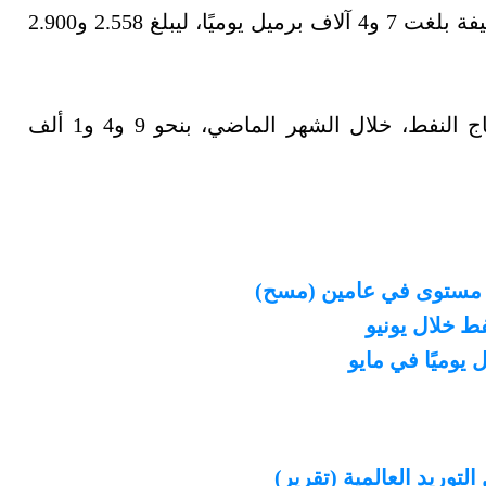
وزاد إنتاج النفط في الكويت والإمارات بوتيرة طفيفة بلغت 7 و4 آلاف برميل يوميًا، ليبلغ 2.558 و2.900
وشهدت الكونغو والغابون والجزائر زيادة في إنتاج النفط، خلال الشهر الماضي، بنحو 9 و4 و1 ألف
ى مستوى في عامين (مسح)
فط خلال يونيو
لتوريد العالمية (تقرير)