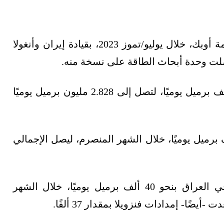
ارتفع إنتاج أوبك النفطي من 9 دول أعضاء بمنظمة أوبك، خلال يوليو/تموز 2023، بقيادة إيران وأنغولا
لت وحدة أبحاث الطاقة على نسخة منه.
الخام بنحو 68 ألف برميل يوميًا، لتصل إلى 2.828 مليون برميل يوميًا
نتاج أنغولا من النفط الخام بمقدار 56 ألف برميل يوميًا، خلال الشهر المنصرم، ليصل الإجمالي
كما أظهر التقرير الشهري ارتفاع إنتاج النفط في العراق بنحو 40 ألف برميل يوميًا، خلال الشهر