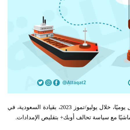
انخفض إنتاج أوبك النفطي بمقدار 836 ألف برميل يوميًا، خلال يوليو/تموز 2023، بقيادة السعودية، في
شيًا مع سياسة تحالف أوبك+ بتقليص الإمدادات.