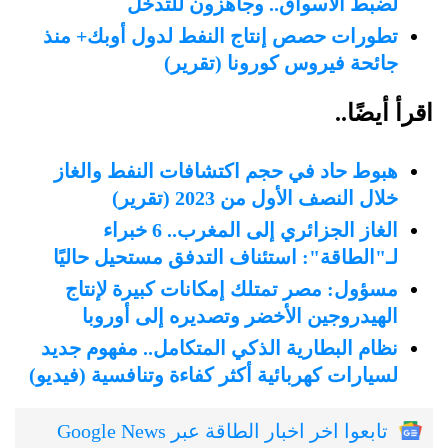
لضبط الأسواق.. وجاهزون للتدخل
تطورات حصص إنتاج النفط لدول أوبك+ منذ
جائحة فيروس كورونا (تقرير)
اقرأ أيضًا..
هبوط حاد في حجم اكتشافات النفط والغاز
خلال النصف الأول من 2023 (تقرير)
الغاز الجزائري إلى المغرب.. 6 خبراء
لـ"الطاقة": استئناف التدفق مستحيل حاليًا
مسؤول: مصر تمتلك إمكانات كبيرة لإنتاج
الهيدروجين الأخضر وتصديره إلى أوروبا
نظام البطارية الذكي المتكامل.. مفهوم جديد
لسيارات كهربائية أكثر كفاءة وتنافسية (فيديو)
تابعوا اخر اخبار الطاقة عبر Google News