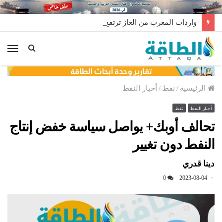
واردات المغرب من الغاز ترتفع 15% في شهر يوليو
الق
الرئيسية
/
نفط
/
أخبار النفط
أخبار النفط
نفط
تحالف أوبك+ يواصل سياسة خفض إنتاج
النفط دون تغيير
دينا قدري
0
2023-08-04