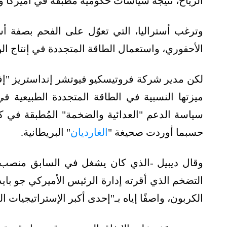
الرياح، نتيجة سياسات حكومية مُطبقة في أميركا
وترغب أستراليا، التي تعوّل على الفحم بصفة أسا
الأحفوري، واستعمال الطاقة المتجددة في إنتاج ال
لكن مدير شركة فروتيسكيو فيوتشر إنداستريز "إف 
ميزتها النسبية في الطاقة المتجددة الطبيعية
سياسة الدعم "العدائية والضخمة" المُطبقة في ك
حسبما أوردت صحيغة "
الغارديان
" البريطانية.
وقال ديبيل -الذي كان يشغل في السابق منصب 
التضخم الذي أقرته إدارة الرئيس الأميركي جو باي
الكربون، واصفًا إياه بـ"إحدى أكبر الإستراتيجيات ا