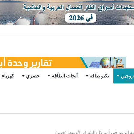
توقعات
روجين
تكنو طاقة
أبحاث الطاقة
حصري
كهرباء
ة الدعم في أميركا والشرق الأوسط (خبير)