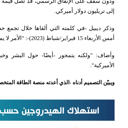
ودون سقف على الإنفاق الرسمي، قد تصل قيمة الدع
إلى تريليون دولار أميركي.
وذكر ديبيل -في كلمته التي ألقاها خلال تجمع ح
أمس الأربعاء 15 فبراير/شباط (2023)-: "الأمر لا يمكن اختزاله في المال فحسب".
وأضاف: "ولكنه يتمحور -أيضًا- حول البشر وخبر
الأميركية".
ويبيّن التصميم أدناه -الذي أعدته منصة الطاقة الم