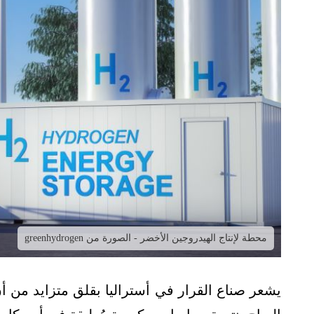
محطة لإنتاج الهيدروجين الأخضر - الصورة من greenhydrogen
يشعر صناع القرار في أستراليا بقلق متزايد من أ