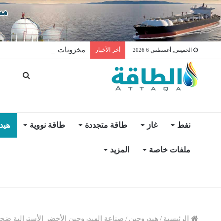
مخزونات النفط الأميركية ترتفع 2.5 مليون برميل عكس ال
أخر الأخبار
الخميس, أغسطس 6 2026
نفط
غاز
طاقة متجددة
طاقة نووية
هيد
ملفات خاصة
المزيد
الرئيسية
/
هيدروجين
/
صناعة الهيدروجين الأخضر الأسترالية ضحي