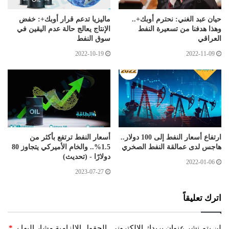
حيان عبد الغني: نحترم أوبك+..
ماليزيا تدعم قرار أوبك+: خفض
وهذا هدفنا من تسعيرة النفط
الإنتاج يعالج حالة عدم اليقين في
العراقي
سوق النفط
2022-10-19
2022-11-09
ارتفاع أسعار النفط إلى 100 دولار..
أسعار النفط ترتفع بأكثر من
هاجس لدى عمالقة النفط الصخري
1.5%.. والخام الأميركي يتجاوز 80
دولارًا - (تحديث)
2022-01-06
2023-07-27
اترك تعليقاً
لن يتم نشر عنوان بريدك الإلكتروني.
الحقول الإلزامية مشار إليها بـ
*