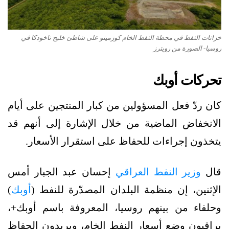
خزانات النفط في محطة النفط الخام كوزمينو على شاطئ خليج ناخودكا في
روسيا- الصورة من رويترز
تحركات أوبك
كان ردّ فعل المسؤولين من كبار المنتجين على أيام
الانخفاض الماضية من خلال الإشارة إلى أنهم قد
يتخذون إجراءات للحفاظ على استقرار الأسعار.
قال
وزير النفط العراقي
إحسان عبد الجبار أمس
الإثنين، إن منظمة البلدان المصدّرة للنفط (
أوبك
)
وحلفاء من بينهم روسيا، المعروفة باسم أوبك+،
يراقبون وضع أسعار النفط الخام، ويريدون الحفاظ