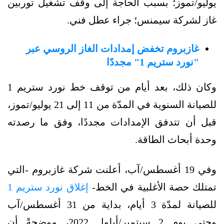
يوليو/تموز؛ بسبب الحاجة إلى وقف تشغيل توربين
غاز لشركة سيمنس؛ جراء عطل فني.
غازبروم تخفض إمدادات الغاز الروسي عبر
"نورد ستريم 1" مجددًا
وكان ذلك، بعد أيام من توقف خط نورد ستريم 1
للصيانة السنوية في المدّة من 11 إلى 21 يوليو/تموز،
قبل أن تتدفق الإمدادات مجددًا، وفق ما رصدته
وحدة أبحاث الطاقة.
وفي 19 أغسطس/آب، أعلنت شركة غازبروم -التي
تمتلك حصة الأغلبية في الخط-
إغلاق نورد ستريم 1
للصيانة لمدّة 3 أيام، بداية من 31 أغسطس/آب
وحتى يوم 2 سبتمبر/أيلول 2022، موضحةً أن