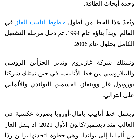
وحدة أبحاث الطاقة.
ويُعدّ هذا الخط من أطول
خطوط أنابيب الغاز
في
العالم، وبدأ بناؤه عام 1994، ثم دخل مرحلة التشغيل
الكامل بحلول عام 2006.
وتمتلك شركة غازبروم وتدير الجزأين الروسي
والبيلاروسي من خط الأنابيب، في حين تمتلك شركتا
يوروبول غاز ووينغاز، القسمين البولندي والألماني
على التوالي.
ويعمل خط أنابيب يامال-أوروبا بصورة عكسية في
الغالب منذ ديسمبر/كانون الأول 2021؛ إذ ينقل الغاز
من ألمانيا إلى بولندا، وهي خطوة اتخذتها برلين ردًا