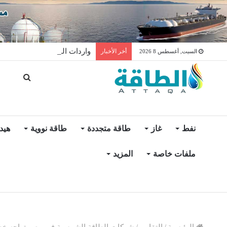
واردات المغرب من الغاز ترتفع 15% في شهر يول
أخر الأخبار
السبت, أغسطس 8 2026
نفط
غاز
طاقة متجددة
طاقة نووية
هيد
ملفات خاصة
المزيد
الرئيسية
/
التقارير
/
شركات الطاقة الشمسية في مصر تواجه خطر