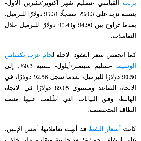
برنت
القياسي -تسليم شهر أكتوبر/تشرين الأول-
بنسبة تزيد على 0.3%، مسجلًا 96.31 دولارًا للبرميل،
بعدما تراوح بين 94.90 و98.40 دولارًا للبرميل خلال
التعاملات.
كما انخفض سعر العقود الآجلة ل
خام غرب تكساس
الوسيط
-تسليم سبتمبر/أيلول- بنسبة 0.3%، إلى
90.50 دولارًا للبرميل، بعدما سجل 92.56 دولارًا، في
الاتجاه الصاعد ومستوى 89.05 دولارًا في الاتجاه
الهابط، وفق البيانات التي اطّلعت عليها منصة
الطاقة المتخصصة.
كانت
أسعار النفط
قد أنهت تعاملاتها، أمس الإثنين،
على ارتفاع بنحو 2% بعد جلسة متقلبة، على خلفية