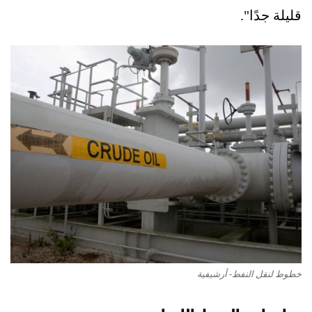
قليلة جدًا".
خطوط لنقل النفط- أرشيفية