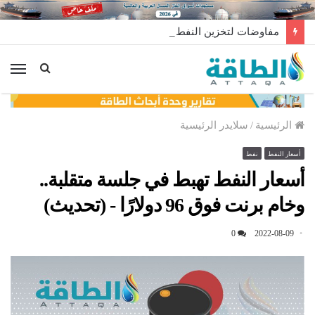
مفاوضات لتخزين النفط العراقي في الخارج
الق
الرئيسية
/
سلايدر الرئيسية
أسعار النفط
نفط
أسعار النفط تهبط في جلسة متقلبة..
وخام برنت فوق 96 دولارًا - (تحديث)
0
2022-08-09