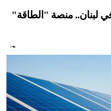
 لبنان.. منصة "الطاقة"
0