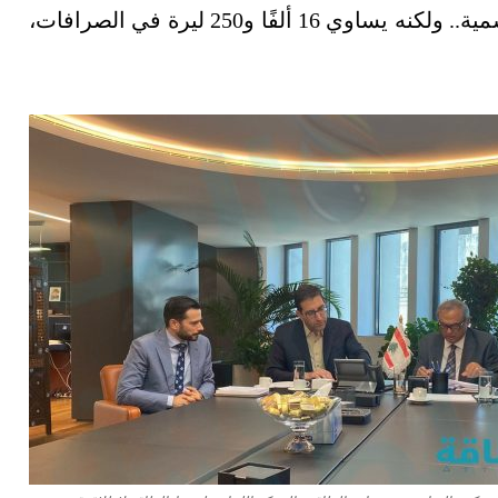
(دولار أميركي = 1522 ليرة لبنانية في السوق الرسمية.. ولكنه يساوي 16 ألفًا و250 ليرة في الصرافات،