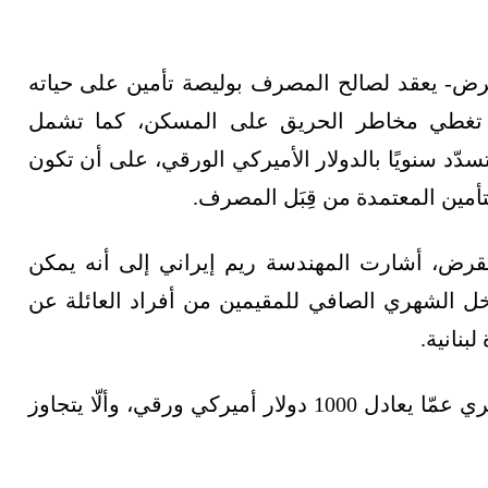
رض- يعقد لصالح المصرف بوليصة تأمين على حياته
وليصة تغطي مخاطر الحريق على المسكن، كما تشمل
تسدّد سنويًا بالدولار الأميركي الورقي، على أن تكون
مين المعتمدة من قِبَل المصرف.
قرض، أشارت المهندسة ريم إيراني إلى أنه يمكن
خل الشهري الصافي للمقيمين من أفراد العائلة عن
وبالنسبة إلى المغتربين، يجب ألا يقلّ دخلهم الشهري عمّا يعادل 1000 دولار أميركي ورقي، وألّا يتجاوز