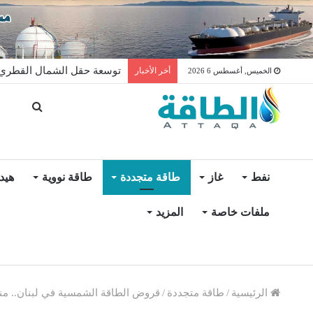
توسعة حقل الشمال القطري ت
أخر الأخبار
الخميس, أغسطس 6 2026
نفط
غاز
طاقة متجددة
طاقة نووية
هيد
ملفات خاصة
المزيد
الرئيسية
/
طاقة متجددة
/
قروض الطاقة الشمسية في لبنان.. م