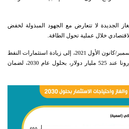
از الجديدة لا تتعارض مع الجهود المبذولة لخفض
لاقتصادي خلال عملية تحول الطاقة.
ودعا منتدى الطاقة الدولي، في التقرير الصادر ديسمبر/كانون الأول 2021، إلى زيادة استثمارات النفط
لتكون أعلى من مستويات ما قبل وباء كورونا عند 525 مليار دولار، بحلول عام 2030، لضمان