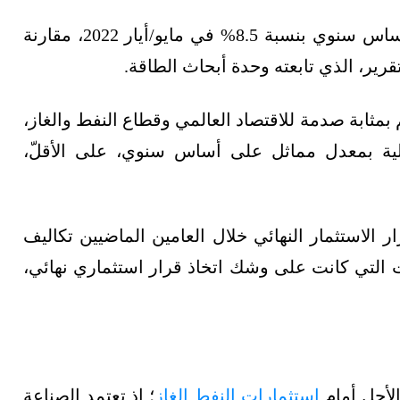
ارتفع معدل التضخم على الصعيد العالمي على أساس سنوي بنسبة 8.5% في مايو/أيار 2022، مقارنة
بمثابة صدمة للاقتصاد العالمي وقطاع النفط والغاز،
بلية بمعدل مماثل على أساس سنوي، على الأقلّ،
 الاستثمار النهائي خلال العامين الماضيين تكاليف
ت التي كانت على وشك اتخاذ قرار استثماري نهائي،
الأجل أمام
استثمارات النفط الغاز
؛ إذ تعتمد الصناعة