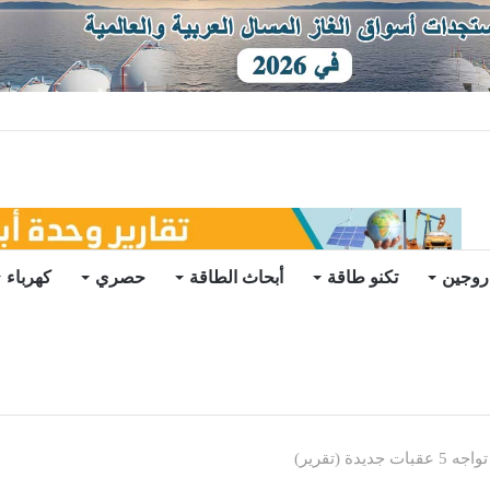
ع أغلى شحنة غاز مسال في تاريخها
روجين
تكنو طاقة
أبحاث الطاقة
حصري
كهرباء
ة (تقرير)