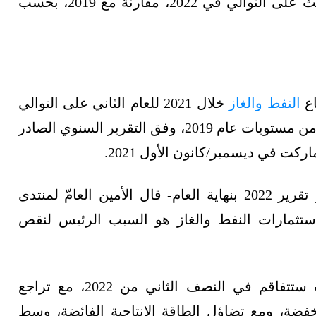
وتتجه استثمارات النفط والغاز للهبوط للعام الثالث على التوالي في 2022، مقارنة مع 2019، بحسب
اع
النفط والغاز
خلال 2021 للعام الثاني على التوالي
عند 341 مليار دولار، لتكون أقلّ بنسبة 25% تقريبًا من مستويات عام 2019، وفق التقرير السنوي الصادر
 في ديسمبر/كانون الأول 2021.
وفي تقييم لأزمة استثمارات الطاقة -قبل صدور تقرير 2022 بنهاية العام- قال الأمين العامّ لمنتدى
استثمارات النفط والغاز هو السبب الرئيس لنقص
وأشار ماكمونيغل إلى أن أزمة نقص الإمدادات ستتفاقم في النصف الثاني من 2022، مع تراجع
خفضة، ومع تضاؤل الطاقة الإنتاجية الفائضة، وسط