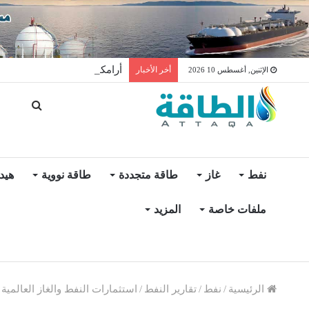
أرامكو للتجارة السعودية تبي
أخر الأخبار
الإثنين, أغسطس 10 2026
نفط
غاز
طاقة متجددة
طاقة نووية
هيد
ملفات خاصة
المزيد
الرئيسية
/
نفط
/
تقارير النفط
/
استثمارات النفط والغاز العالمية تواجه 5 عقبات جديد