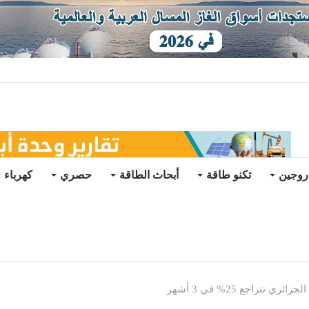
يو
روجين
تكنو طاقة
أبحاث الطاقة
حصري
كهرباء
تراجع 25% في 3 أشهر