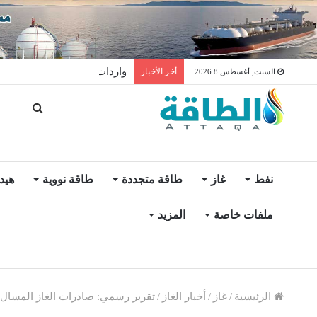
واردات المغرب من الغاز ترتفع 15% في شهر يول
أخر الأخبار
السبت, أغسطس 8 2026
نفط
غاز
طاقة متجددة
طاقة نووية
هيد
ملفات خاصة
المزيد
الرئيسية
/
غاز
/
أخبار الغاز
/
تقرير رسمي: صادرات الغاز المسال الجزائري ت