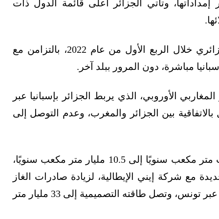
إمداداتها، وتأتي الجزائر أعلى قائمة الدول ذات
ها.
شحنتين من الغاز المسال الجزائري خلال الربع الأول من عام 2022، بالتزامن مع
انيا مباشرة، دون المرور ببلد آخر.
لمغاربي الأوروبي، الذي يربط الجزائر بإسبانيا عبر
، بسبب انتهاء العمل بالاتفاقية بين الجزائر والمغرب، وعدم التوصل إلى
ومؤخرًا، رفعت الجزائر طاقة الخط من 8 مليارات متر مكعب سنويًا إلى 10.5 مليار متر مكعب سنويًا،
دة مع شركة إيني الإيطالية، لزيادة صادرات الغاز
عبر خط "أنريكو ماتي" الذي يربط الجزائر بإيطاليا عبر تونس، وتصل طاقته التصميمية إلى 33 مليار متر