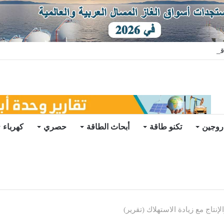
قي في الخارج
روجين
تكنو طاقة
أبحاث الطاقة
حصري
كهرباء
إنتاج مع زيادة الاستهلاك (تقرير)