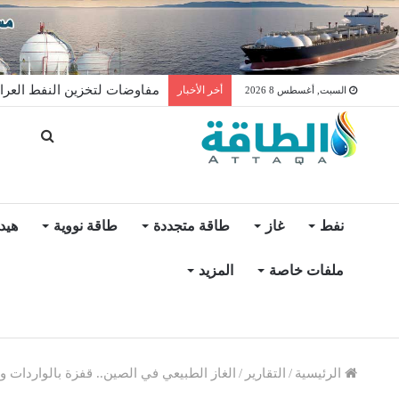
مفاوضات لتخزين النفط العرا
أخر الأخبار
السبت, أغسطس 8 2026
نفط
غاز
طاقة متجددة
طاقة نووية
هيد
ملفات خاصة
المزيد
الرئيسية
/
التقارير
/
الغاز الطبيعي في الصين.. قفزة بالواردات وال