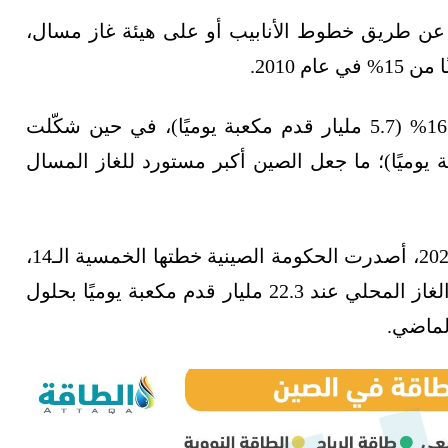
 عن طريق خطوط الأنابيب أو على هيئة غاز مسال،
وبلغت واردات الغاز عن طريق خطوط الأنابيب 16% (5.7 مليار قدم مكعبة يوميًا)، في حين شكّلت
م مكعبة يوميًا)؛ ما جعل الصين أكبر مستورد للغاز المسال
أما بالنسبة إلى الإنتاج المحلي؛ ففي مارس/آذار 2022، أصدرت الحكومة الصينية خطتها الخمسية الـ14،
خلال المدة (2021-2025)، والتي تحدد هدف إنتاج الغاز المحلي عند 22.3 مليار قدم مكعبة يوميًا بحلول