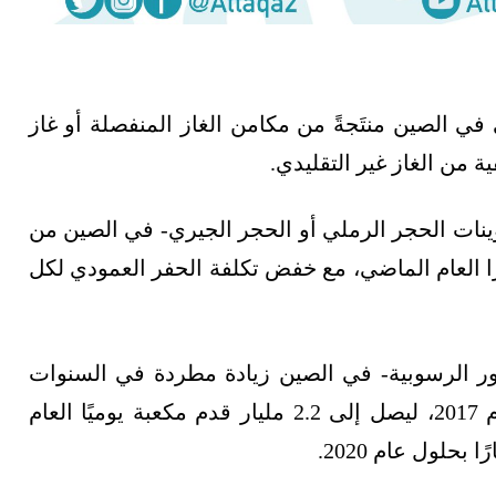
الغاز الطبيعي في الصين منتَجةً من مكامن الغاز المنفصلة أو غاز
 من الغاز غير التقليدي.
 (tight gas) -المنتج من تكوينات الحجر الرملي أو الحجر الجيري- في الصين من
 قدم مكعبة يوميًا عام 2020، إلى 4.6 مليارًا العام الماضي، مع خفض تكلفة الحفر العمودي لكل
ر الرسوبية- في الصين زيادة مطردة في السنوات
القليلة الماضية؛ إذ نما بنسبة 21% سنويًا منذ عام 2017، ليصل إلى 2.2 مليار قدم مكعبة يوميًا العام