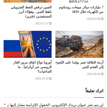
7 مليارات دولار مبيعات روساتوم
الصين ترفض النفط الفنزويلي
من الكهرباء خلال 2019
باهظ الثمن.. وهؤلاء أبرز
المستفيدين (تقرير)
2020-03-08
2023-12-12
أزمة الطاقة تجبر بولندا على اللجوء
أوروبا تودّع اتفاق مرور الغاز
إلى الفحم البني
الروسي عبر أوكرانيا.. ما
التداعيات؟
2022-09-29
2024-10-10
اترك تعليقاً
لن يتم نشر عنوان بريدك الإلكتروني.
الحقول الإلزامية مشار إليها بـ
*