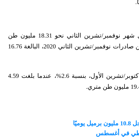
بلغت صادرات روسيا من الخام والمكثفات خلال شهر نوفمبر/تشرين الثاني نحو 18.31 مليون طن
متري، أو 4.47 مليون برميل يوميًا، بزيادة 9.2% عن صادرات نوفمبر/تشرين الثاني 2020، البالغة 16.76
وفي المقابل، تراجعت الصادرات مقارنة بشهر أكتوبر/تشرين الأول، بنسبة 2.6%، عندما بلغت 4.59
لنفطي في أغسطس