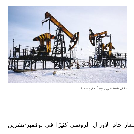
حقل نفط في روسيا - أرشيفية
ار خام الأورال الروسي كثيرًا في نوفمبر/تشرين