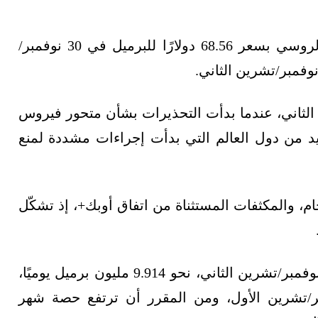
وقامت إس آند بي غلوبال بلاتس بتقييم الخام الروسي بسعر 68.56 دولارًا للبرميل في 30 نوفمبر/
فاض بعد 24 نوفمبر/تشرين الثاني، عندما بدأت التحذيرات بشأن متحور فيروس
يد من دول العالم التي بدأت إجراءات مشددة لمنع
خام، والمكثفات المستثناة من اتفاق أوبك+، إذ تشكّل
وبلغت حصة روسيا بموجب اتفاقية أوبك+ لشهر نوفمبر/تشرين الثاني، نحو 9.914 مليون برميل يوميًا،
يًا في أكتوبر/تشرين الأول، ومن المقرر أن ترتفع حصة شهر