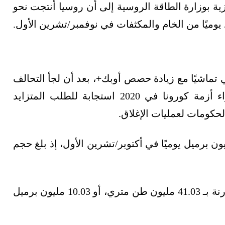
ية بوزارة الطاقة الروسية إلى أن روسيا أنتجت نحو
تماشيًا مع زيادة حصص أوبك+، بعد أن لجأ التحالف
إلى تخفيف تخفيضات الإنتاج التي قامت بها جراء أزمة كورونا في 2020 استجابة للطلب المتزايد
حكومات لعمليات الإغلاق.
وسط الإنتاج اليومي قد ارتفع إلى 10.85 مليون برميل يوميًا في أكتوبر/تشرين الأول، إذ بلغ حجم
وارتفع الإنتاج بنسبة 8.6% على أساس سنوي، مقارنة بـ 41.03 مليون طن متري، أو 10.03 مليون برميل