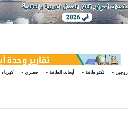
ات يرتفع للعام الثاني
روجين
تكنو طاقة
أبحاث الطاقة
حصري
كهرباء