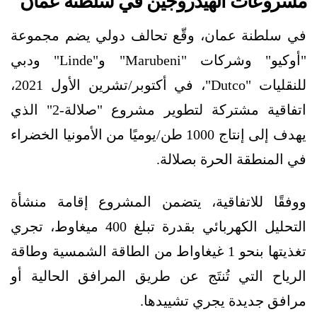
مشروعات الهيدروجين في سلطنة عمان
في سلطنة عمان، وقّع تحالف دولي يضم مجموعة
"أوكيو" وشركات "Marubeni" و"Linde" ودبي
للنقليات "Dutco"، في أكتوبر/تشرين الأول 2021،
اتفاقية مشتركة لتطوير مشروع "صلالة-2" الذي
يهدف إلى إنتاج 1000 طن/يوميًا من الأمونيا الخضراء
في المنطقة الحرة بصلالة.
ووفقًا للاتفاقية، يتضمن المشروع إقامة منشأة
التحليل الكهربائي بقدرة تبلغ 400 ميغاوط، تجري
تغذيتها بنحو 1 غيغاواط من الطاقة الشمسية وطاقة
الرياح التي تُنتَج عن طريق المرافق الحالية أو
مرافق جديدة يجري تشييدها.