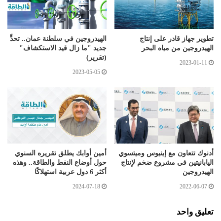
تطوير جهاز قادر على إنتاج
الهيدروجين في سلطنة عمان.. تحدٍّ
الهيدروجين من مياه البحر
جديد "ما زال قيد الاستكشاف"
(تقرير)
2023-01-11
2023-05-05
أدنوك تتعاون مع إينيوس وميتسوي
أمين أوابك يطلق تقريره السنوي
اليابانيتين في مشروع ضخم لإنتاج
حول أوضاع النفط والطاقة.. وهذه
الهيدروجين
أكثر 6 دول عربية استهلاكًا
2024-07-18
2022-06-07
تعليق واحد