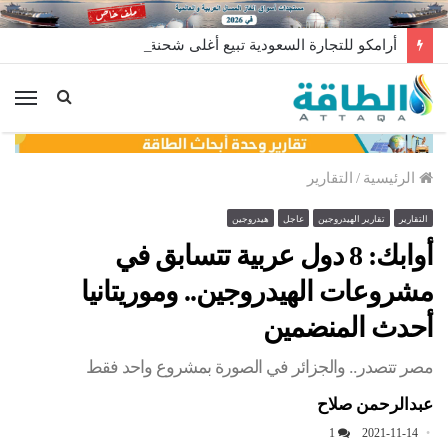
أرامكو للتجارة السعودية تبيع أغلى شحنة غاز مسال في تاريخها
الق
الرئيسية
/
التقارير
التقارير
تقارير الهيدروجين
عاجل
هيدروجين
أوابك: 8 دول عربية تتسابق في
مشروعات الهيدروجين.. وموريتانيا
أحدث المنضمين
مصر تتصدر.. والجزائر في الصورة بمشروع واحد فقط
عبدالرحمن صلاح
1
2021-11-14