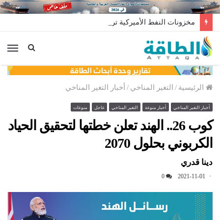
مخزونات النفط الأميركية ترتفع 2.5 مليون برميل عكس التوقعات
الق
الرئيسية
/
التغير المناخي
/
أخبار التغير المناخي
أخبار التغير المناخي
أخبار منوعة
التغير المناخي
عاجل
منوعات
كوب 26.. الهند تعلن خطتها لتحقيق الحياد
الكربوني بحلول 2070
دينا قدري
0
2021-11-01