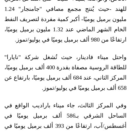
للهند -حيث يُنتج مجمع مصافي "جامنجار" 1.24
مليون برميل يوميًا- أكبر كمية مفردة لتصريف النفط
الخام الشهر الماضي عند 1.32 مليون برميل يوميًا،
ارتفاعًا من 980 ألف برميل يوميًا في يوليو/تموز.
واحتل ميناء فادينار، حيث تُشغل شركة "نايارا"
للطاقة الروسية مصفاة بقدرة 400 ألف برميل يوميًا،
المركز الثاني، عند 684 ألف برميل يوميًا، بارتفاع عن
658 ألف برميل يوميًا في يوليو/تموز.
وفي المركز الثالث، جاء ميناء باراديب الواقع في
الساحل الشرقي بـ586 ألف برميل يوميًا في
أغسطس/آب، ارتفاعًا من 393 ألف برميل يوميًا في