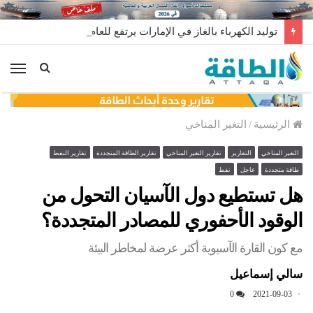
توليد الكهرباء بالغاز في الإمارات يرتفع للعام الثاني
الق
الرئيسية
/
التغير المناخي
التغير المناخي
التقارير
تقارير التغير المناخي
تقارير الطاقة المتجددة
تقارير النفط
طاقة متجددة
عاجل
نفط
هل تستطيع دول الآسيان التحول من
الوقود الأحفوري للمصادر المتجددة؟
مع كون القارة الآسيوية أكثر عرضة لمخاطر البيئة
سالي إسماعيل
0
2021-09-03