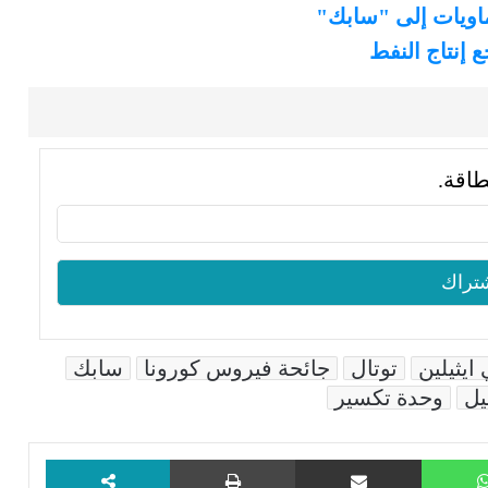
ماويات إلى "سابك"
 إنتاج النفط
طاقة.
 ايثيلين
توتال
جائحة فيروس كورونا
سابك
يل
وحدة تكسير
WhatsApp
مشاركة عبر البريد
طباعة