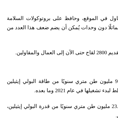
 المشروع كان لديه 4 آلاف مقاول في الموقع، وحافظ على بروتوكولات السلامة
اثلًا دون وحدات يُمكن أن يضم ضعف هذا العدد من
لمقاولين.
يُعدّ مشروع إكسون موبيل وسابك جزءًا من 9.77 مليون طن متري سنويًا من طاقة البولي إيثيلين
غيلها في عام 2021 وما بعده.
وبدءًا من عام 2020، كان لدى الولايات المتحدة 23.4 مليون طن متري سنويًا من قدرة البولي إيثيلين،
.