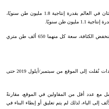
يتميّز المجمع الجديد بثاني أكبر وحدة تكسير الإيثان في العالم بقدرة إنتاجية 1.8 مليون طن سنويًا،
ليون طن سنويًا.
كما يحتوي المجمع على وحدتين للبولي إيثيلين منخفض الكثافة، سعة كل منهما 650 ألف طن متري
قالت سابك وإكسون موبيل إن المجمع بُني بوحدات نُقلت إلى الموقع من سبتمبر/أيلول 2019 حتى
مع عدد أقل من المقاولين في الموقع، مقارنةً
إلى الياء، لذلك لم يتم تعليق أو إبطاء البناء في