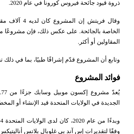
ذروة قيود جائحة فيروس كورونا في عام 2020.
وقال فريتش إن
الخاصة بالجائحة. على عكس ذلك، فإن مشروعًا مم
المقاولين أو أكثر.
وتابع أن المشروع قدّم إشرافًا طبيًا، بما في ذلك تقديم 2800 لقاح حتى الآن إلى العمال وا
فوائد المشروع
الجديدة في الولايات المتحدة قيد الإنشاء أو المخطط لبدء تش
وفقًا لتقديرات إس آند بي غلوبال بلاتس أناليتيكس