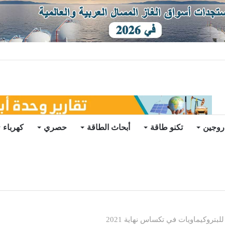
ات يرتفع للعام الثاني
روجين
تكنو طاقة
أبحاث الطاقة
حصري
كهرباء
روكيماويات في تكساس نهاية 2021