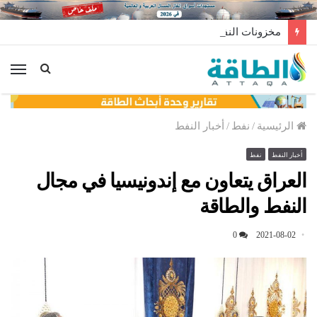
مخزونات النفط الأميركية ترتفع 2.5 مليون برميل عكس التوقعات
الق
الرئيسية
/
نفط
/
أخبار النفط
أخبار النفط
نفط
العراق يتعاون مع إندونيسيا في مجال
النفط والطاقة
0
2021-08-02