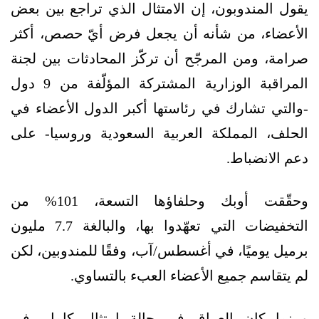
يقول المندوبون، إن الامتثال الذي تراجع بين بعض
الأعضاء، من شأنه أن يجعل فرض أيّ حصص، أكثر
صرامة، ومن المرجّح أن تركّز المحادثات بين لجنة
المراقبة الوزارية المشتركة المؤلّفة من 9 دول
-والتي تشارك في رئاستها أكبر الدول الأعضاء في
الحلف، المملكة العربية السعودية وروسيا- على
دعم الانضباط.
وحقّقت أوبك وحلفاؤها التسعة، 101% من
التخفيضات التي تعهّدوا بها، والبالغة 7.7 مليون
برميل يوميًا، في أغسطس/آب، وفقًا للمندوبين، لكن
لم يتقاسم جميع الأعضاء العبء بالتساوي.
وبينما كان العراق في حالة امتثال كامل، في