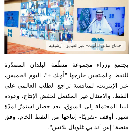
اجتماع سابق لـ أوبك+ عبر الفيديو - أرشيفية
يجتمع وزراء مجموعة منظّمة البلدان المصدّرة
للنفط والمنتجين خارجها "أوبك +"، اليوم الخميس،
عبر الإنترنت، لمناقشة تراجع الطلب العالمي على
النفط، والامتثال غير المكتمل لخفض الإنتاج، وعودة
ليبيا المحتملة إلى السوق، بعد حصار استمرّ لمدّة
شهر، أوقف -تقريبًا- إنتاجها من النفط الخام، وفق
منصة "إس آند بي غلوبال بلاتس".