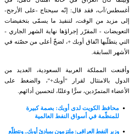
أغسطس/آب، فقد قال: إنّه سيحتاج -على الأرجح-
إلى مزيد من الوقت، لتنفيذ ما يسمّى بتخفيضات
التعويضات - المقرّر إجراؤها نهاية الشهر الجاري -
التي يتطلّبها اتّفاق أوبك +، لضخّ أعلى من حصّته في
الأشهر السابقة.
وأقنعت المملكة العربية السعودية، العديد من
الدول بالامتثال لقرار "أوبك+"، والضغط على
الأعضاء المتمرّدين، سرًّا وعلنًا، لتحسين أدائهم.
محافظ الكويت لدى أوبك: بصمة كبيرة
للمنظّمة في أسواق النفط العالمية
وزير النفط العراقي: ملتزمون بمبادئ أوبك.. ونتطلّع