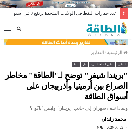
عدد حفارات النفط في الولايات المتحدة يرتفع 3 في أسبوع
الق
الرئيسية
/
التقارير
التقارير
تقارير الطاقة النووية
غاز
نفط
"بريندا شيفر" توضح لـ"الطاقة" مخاطر
الصراع بين أرمينيا وأذربيجان على
أسواق الطاقة
ولماذا تقف طهران إلى جانب "يريفان" وليس "باكو"؟
محمد زقدان
0
2020-07-22