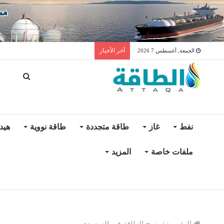
توليد الكهرباء بالغاز في الإمار
أخر الأخبار
الجمعة, أغسطس 7 2026
نفط
غاز
طاقة متجددة
طاقة نووية
هيد
ملفات خاصة
المزيد
الرئيسية
/
مزيج الطاقة في السعودي