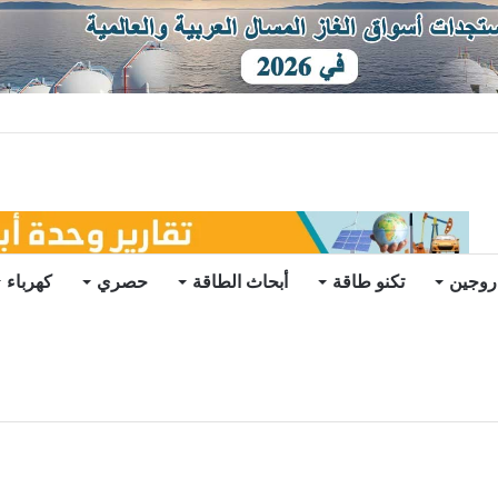
ات يرتفع للعام الثاني
روجين
تكنو طاقة
أبحاث الطاقة
حصري
كهرباء