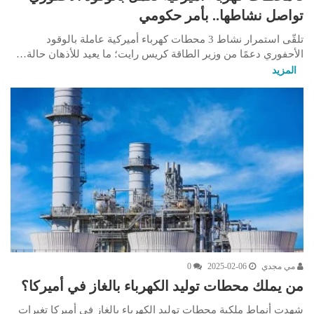
تواصل نشاطها.. بأمر حكومي
تلقّى استمرار نشاط 3 محطات كهرباء أميركية عاملة بالوقود
الأحفوري دعمًا من وزير الطاقة كريس رايت؛ ما يعيد للأذهان حالة…
المزيد
مي مجدي
2025-02-06
0
من يملك محطات توليد الكهرباء بالغاز في أميركا؟
شهدت أنماط ملكية محطات توليد الكهرباء بالغاز في أميركا تغيرات