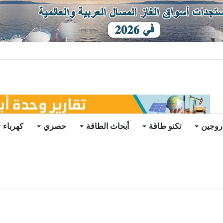
ات يرتفع للعام الثاني
روجين
تكنو طاقة
أبحاث الطاقة
حصري
كهرباء