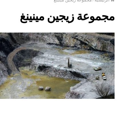
مجموعة زيجين مينينغ