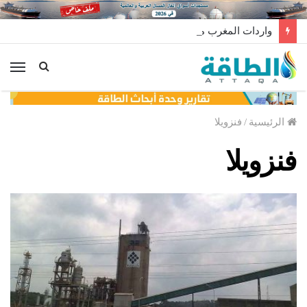
واردات المغرب من الغاز ترتفع 15% في شهر يوليو
الق
الرئيسية
/
فنزويلا
فنزويلا