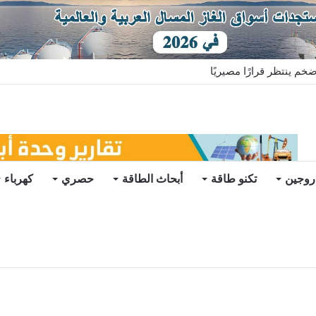
خم ينتظر قرارًا مصيريًا
روجين
تكنو طاقة
أبحاث الطاقة
حصري
كهرباء