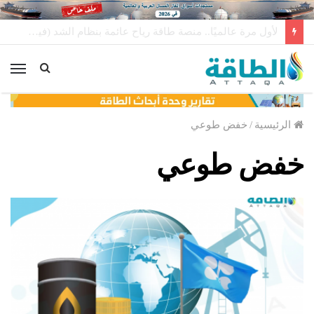
مفاوضات لتخزين النفط العراقي في الخارج
الق
الرئيسية
/
خفض طوعي
خفض طوعي