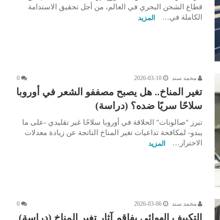
قطاع الشحن البحري في العالم، من أجل تحقيق الاستدامة
الكاملة في…
المزيد
محمد سند
2026-03-10
0
تغير المناخ.. هل يصبح مصففو الشعر في أوروبا
سلاحًا سريًا ضده؟ (دراسة)
تبرز "صالونات" الحلاقة في أوروبا سلاحًا غير تقليدي -على ما
يبدو- لمكافحة تداعيات تغير المناخ الناتجة عن زيادة معدلات
الاحترار…
المزيد
محمد سند
2026-03-06
0
التكييف الهوائي يفاقم آثار تغير المناخ (دراسة)