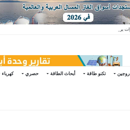
ات يرتفع للعام الثاني
روجين
تكنو طاقة
أبحاث الطاقة
حصري
كهرباء