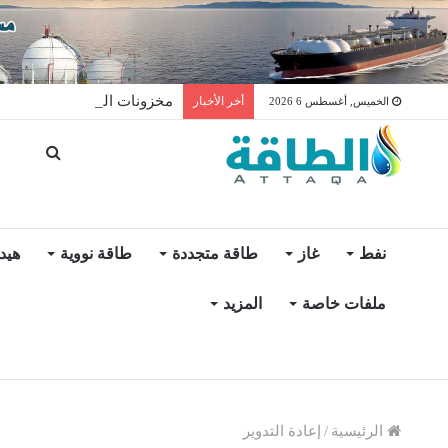
مخزونات النفط الأميركية ترتفع 2.5 مليون برميل عكس ال
أخر الأخبار
الخميس, أغسطس 6 2026
نفط
غاز
طاقة متجددة
طاقة نووية
هيد
ملفات خاصة
المزيد
الرئيسية
/
إعادة التدوير