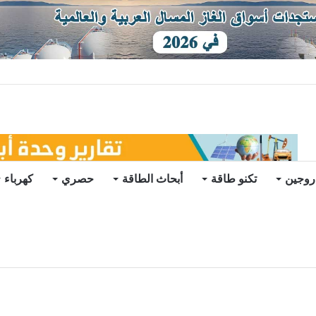
توقعات
روجين
تكنو طاقة
أبحاث الطاقة
حصري
كهرباء