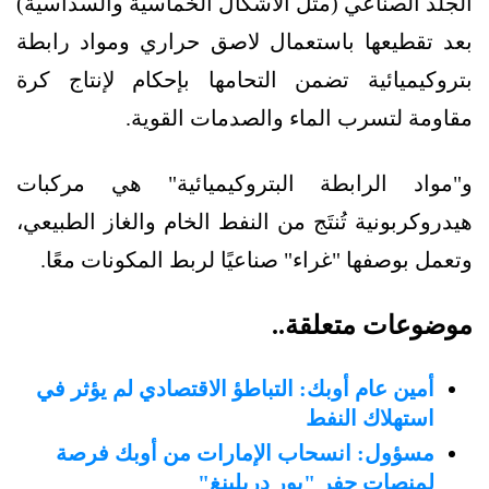
الجلد الصناعي (مثل الأشكال الخماسية والسداسية)
بعد تقطيعها باستعمال لاصق حراري ومواد رابطة
بتروكيميائية تضمن التحامها بإحكام لإنتاج كرة
مقاومة لتسرب الماء والصدمات القوية.
و"مواد الرابطة البتروكيميائية" هي مركبات
هيدروكربونية تُنتَج من النفط الخام والغاز الطبيعي،
وتعمل بوصفها "غراء" صناعيًا لربط المكونات معًا.
موضوعات متعلقة..
أمين عام أوبك: التباطؤ الاقتصادي لم يؤثر في
استهلاك النفط
مسؤول: انسحاب الإمارات من أوبك فرصة
لمنصات حفر "بور دريلينغ"