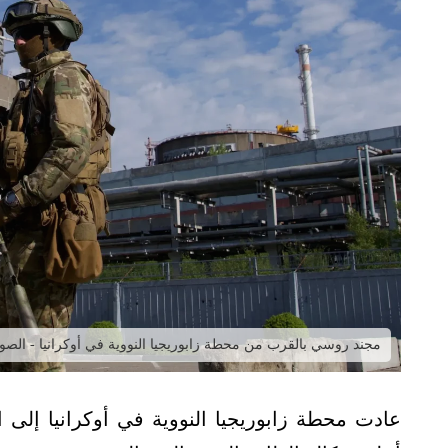
مجند روسي بالقرب من محطة زابوريجيا النووية في أوكرانيا - ال