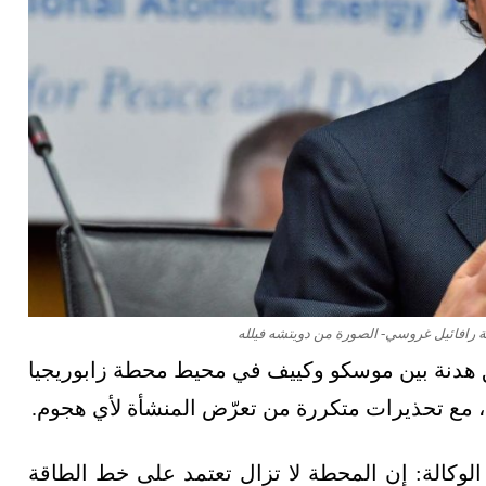
رية رافائيل غروسي- الصورة من دويتشه فيلله
قيق هدنة بين موسكو وكييف في محيط محطة زابوريجيا
مل، مع تحذيرات متكررة من تعرّض المنشأة لأي هجوم.
22 مايو/أيار 2026، قال مدير الوكالة: إن المحطة لا تزال تعتمد على خط الطاقة