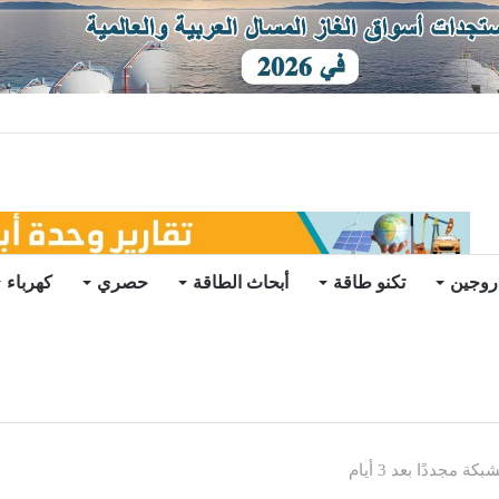
ات يرتفع للعام الثاني
روجين
تكنو طاقة
أبحاث الطاقة
حصري
كهرباء
مجددًا بعد 3 أيام