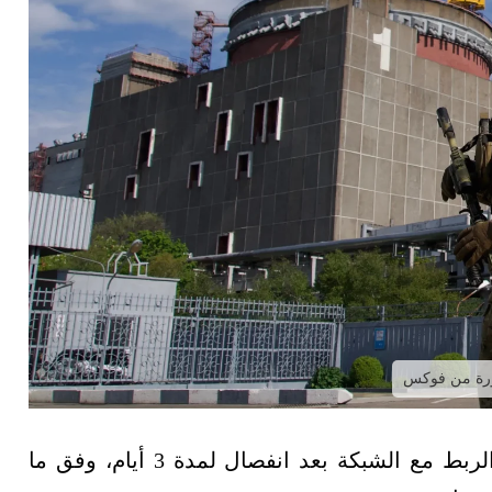
صورة من فوكس
عادت محطة زابوريجيا النووية في أوكرانيا إلى الربط مع الشبكة بعد انفصال لمدة 3 أيام، وفق ما