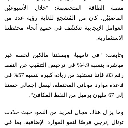
منصة الطاقة المتخصصة: "خلال الأسبوعَيْن
الماضيَيْن، كان من المُشجع للغاية رؤية عدد من
العوامل الإيجابية تتكشّف في جميع أنحاء محفظتنا
الاستثمارية.
وتابعت: "في ناميبيا، وبصفتنا مالكين لحصة غير
مباشرة بنسبة 4.9% في ترخيص التنقيب عن النفط
رقم 83، فإننا نستفيد من زيادة كبيرة بنسبة 57% في
قاعدة موارد موباني المحتملة، ليصل إجمالي حصتنا
إلى 67 مليون برميل من النفط المكافئ".
وما يزال هناك مجال لمزيد من النمو، حيث حدّدت
توتال إنرجي فرصًا لنمو الموارد الإضافية، بما في