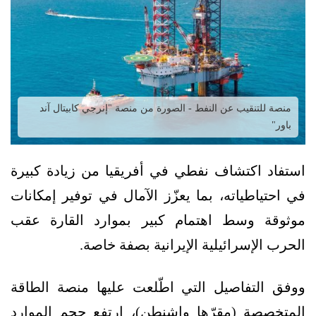
منصة للتنقيب عن النفط - الصورة من منصة "إنرجي كابيتال آند
باور"
استفاد اكتشاف نفطي في أفريقيا من زيادة كبيرة
في احتياطياته، بما يعزّز الآمال في توفير إمكانات
موثوقة وسط اهتمام كبير بموارد القارة عقب
الحرب الإسرائيلية الإيرانية بصفة خاصة.
ووفق التفاصيل التي اطّلعت عليها منصة الطاقة
المتخصصة (مقرّها واشنطن)، ارتفع حجم الموارد