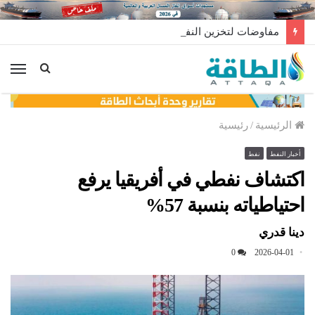
مفاوضات لتخزين النفط العراقي في الخارج
الق
الرئيسية
/
رئيسية
أخبار النفط
نفط
اكتشاف نفطي في أفريقيا يرفع
احتياطياته بنسبة 57%
دينا قدري
0
2026-04-01