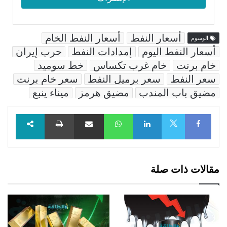
أسعار النفط
أسعار النفط الخام
الوسوم
أسعار النفط اليوم
إمدادات النفط
حرب إيران
خام برنت
خام غرب تكساس
خط سوميد
سعر النفط
سعر برميل النفط
سعر خام برنت
مضيق باب المندب
مضيق هرمز
ميناء ينبع
Facebook
LinkedIn
WhatsApp
مشاركة عبر البريد
طباعة
X
مقالات ذات صلة