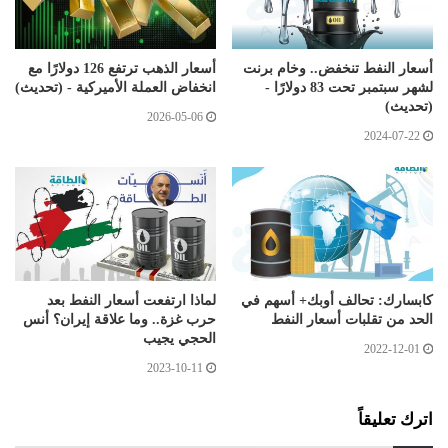
أسعار النفط تنخفض.. وخام برنت
أسعار الذهب ترتفع 126 دولارًا مع
لشهر سبتمبر تحت 83 دولارًا -
انخفاض العملة الأميركية - (تحديث)
(تحديث)
2026-05-06
2024-07-22
كابسارك: تحالف أوبك+ أسهم في
لماذا ارتفعت أسعار النفط بعد
الحد من تقلبات أسعار النفط
حرب غزة.. وما علاقة إيران؟ أنس
الحجي يجيب
2022-12-01
2023-10-11
اترك تعليقاً