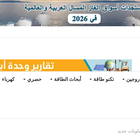
ات يرتفع للعام الثاني
روجين
تكنو طاقة
أبحاث الطاقة
حصري
كهرباء
اويات جديد