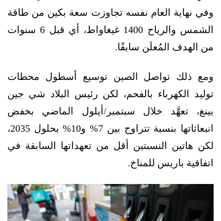
وفي نهاية العام نفسه تجاوزت سعة بكين من طاقة
الشمس والرياح 1400 غيغاواط، أي قبل 6 سنوات
من الهدف المُعلَن سابقًا.
ومع ذلك تواصل الصين توسيع أسطول محطات
توليد الكهرباء بالفحم، لكن رئيس البلاد شي جين
بينغ، تعهَّد خلال سبتمبر/أيلول الماضي بخفض
انبعاثاتها بنسبة تتراوح بين 7% و10% بحلول 2035،
لكن هاتين النسبتين أقل من تعهداتها السابقة في
اتفاقية باريس للمناخ.