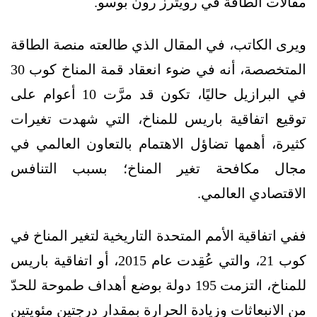
مقالات الطاقة في رويترز رون بوسو.
ويرى الكاتب، في المقال الذي طالعته منصة الطاقة
المتخصصة، أنه في ضوء انعقاد قمة المناخ كوب 30
في البرازيل حاليًا، تكون قد مرَّت 10 أعوام على
توقيع اتفاقية باريس للمناخ، التي شهدت تغيرات
كثيرة، أهمها تضاؤل الاهتمام بالتعاون العالمي في
مجال مكافحة تغير المناخ؛ بسبب التنافس
الاقتصادي العالمي.
ففي اتفاقية الأمم المتحدة التاريخية لتغير المناخ في
كوب 21، والتي عُقِدت عام 2015، أو اتفاقية باريس
للمناخ، التزمت 195 دولة بوضع أهداف طموحة للحدّ
من الانبعاثات وزيادة الحرارة بمقدار درجتين مئويتين