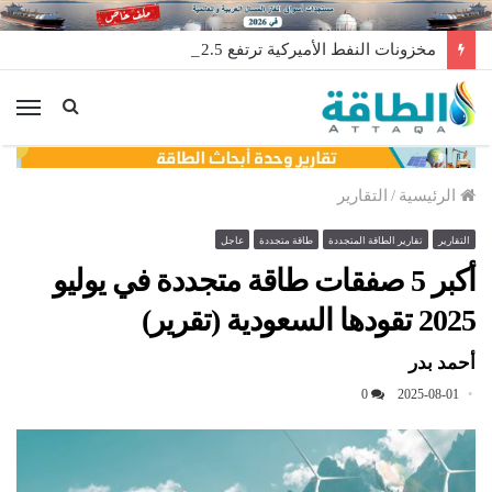
مخزونات النفط الأميركية ترتفع 2.5 مليون برميل عكس التوقعات
الق
الرئيسية
/
التقارير
التقارير
تقارير الطاقة المتجددة
طاقة متجددة
عاجل
أكبر 5 صفقات طاقة متجددة في يوليو
2025 تقودها السعودية (تقرير)
أحمد بدر
0
2025-08-01