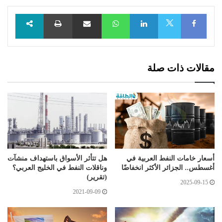
Facebook
LinkedIn
WhatsApp
مشاركة عبر البريد
طباعة
X
مقالات ذات صلة
أسعار خامات النفط العربية في
هل تتأثر الأسواق باستهداف منشآت
أغسطس.. الجزائر الأكثر انخفاضًا
وناقلات النفط في الخليج العربي؟
(تقرير)
2025-09-15
2021-09-09