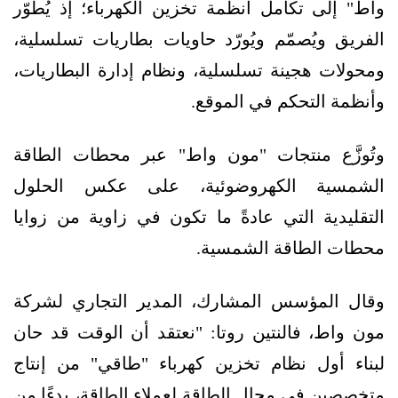
واط" إلى تكامل أنظمة تخزين الكهرباء؛ إذ يُطوّر
الفريق ويُصمّم ويُورّد حاويات بطاريات تسلسلية،
ومحولات هجينة تسلسلية، ونظام إدارة البطاريات،
وأنظمة التحكم في الموقع.
وتُوزَّع منتجات "مون واط" عبر محطات الطاقة
الشمسية الكهروضوئية، على عكس الحلول
التقليدية التي عادةً ما تكون في زاوية من زوايا
محطات الطاقة الشمسية.
وقال المؤسس المشارك، المدير التجاري لشركة
مون واط، فالنتين روتا: "نعتقد أن الوقت قد حان
لبناء أول نظام تخزين كهرباء "طاقي" من إنتاج
متخصصين في مجال الطاقة لعملاء الطاقة، بدءًا من