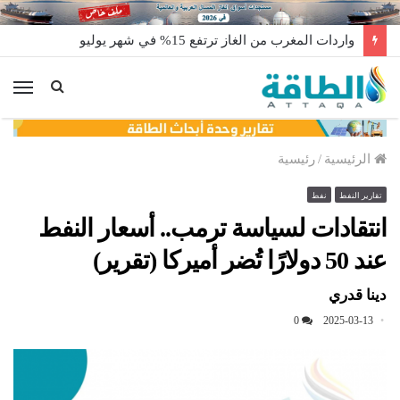
واردات المغرب من الغاز ترتفع 15% في شهر يوليو
الق
الرئيسية
/
رئيسية
تقارير النفط
نفط
انتقادات لسياسة ترمب.. أسعار النفط
عند 50 دولارًا تُضر أميركا (تقرير)
دينا قدري
0
2025-03-13