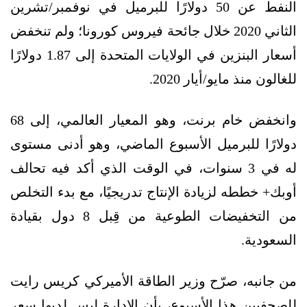
النفط عن 50 دولارًا للبرميل في نوفمبر/تشرين
الثاني 2020 خلال جائحة فيروس كورونا؛ ولم تنخفض
أسعار البنزين في الولايات المتحدة إلى 1.87 دولارًا
للغالون منذ مايو/أيار 2020.
وانخفض خام برنت، وهو المعيار العالمي، إلى 68
دولارًا للبرميل الأسبوع الماضي، وهو أدنى مستوى
له في 3 سنوات، في الوقت الذي أكد فيه تحالف
أوبك+ خططه لزيادة الإنتاج تدريجيًا، مع بدء التخلص
من التخفيضات الطوعية من قِبل 8 دول بقيادة
السعودية.
من جانبه، صرّح وزير الطاقة الأميركي كريس رايت
للصحفيين هذا الأسبوع، بأن الإدارة ليس لديها سعر