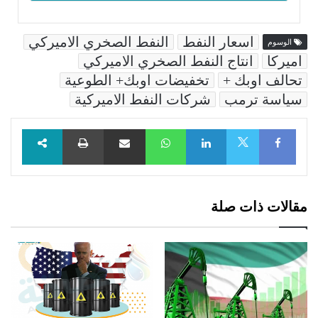
اسعار النفط
النفط الصخري الاميركي
الوسوم
اميركا
انتاج النفط الصخري الاميركي
تحالف اوبك +
تخفيضات اوبك+ الطوعية
سياسة ترمب
شركات النفط الاميركية
Facebook
LinkedIn
WhatsApp
مشاركة عبر البريد
طباعة
X
مقالات ذات صلة