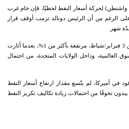
واشنطن) لحركة أسعار النفط لحظيًا، فإن خام غرب
لوسيط الأميركي تراجع بنسبة 0.63%، على الرغم من أن الرئيس دونالد ترمب أوقف قرار
ّة شهر.
قد أنهت تعاملاتها أمس الإثنين 3 فبراير/شباط، مرتفعة بأكثر من 1%، بعدما أثارت
 العالمية، وداخل الولايات المتحدة، من احتمال
د في أميركا، لم يتّسع مقدار ارتفاع أسعار النفط
يبدون تخوفًا من احتمالات زيادة تكاليف تكرير النفط