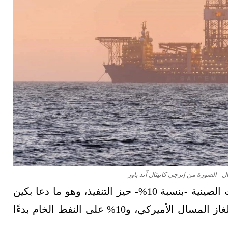
- الصورة من إنرجي كابيتال آند باور
ودخلت الرسوم الجمركية الأميركية على الواردات الصينية -بنسبة 10%- حيز التنفيذ، وهو ما دعا بكين
إلى الردّ بفرض رسوم بنسبة 15% على الفحم والغاز المسال الأميركي، و10% على النفط الخام بدءًا