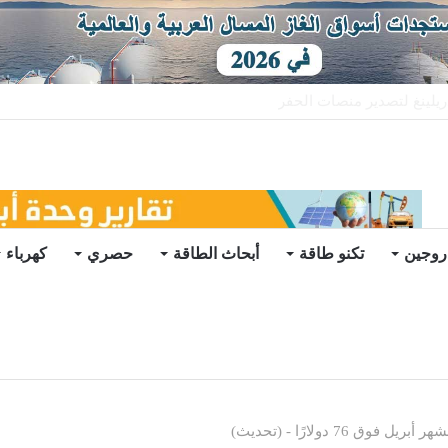
يو
روجين
تكنو طاقة
أبحاث الطاقة
حصري
كهرباء
 76 دولارًا - (تحديث)