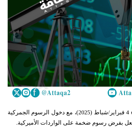
تباينت أسعار النفط في نهاية تعاملات اليوم الثلاثاء 4 فبراير/شباط (2025)، مع دخول الرسوم الجمركية
دّ فعل بفرض رسوم ضخمة على الواردات الأميركية.