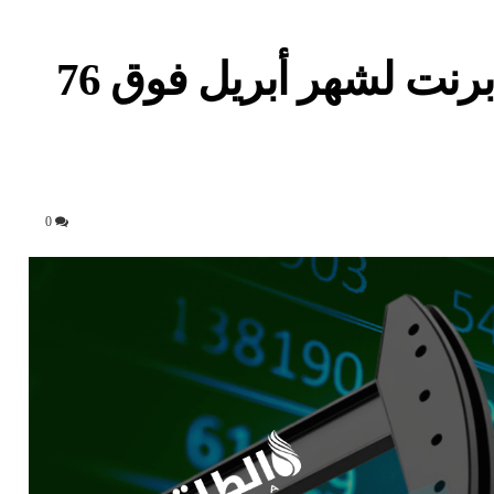
أسعار النفط تتباين.. وخام برنت لشهر أبريل فوق 76
0