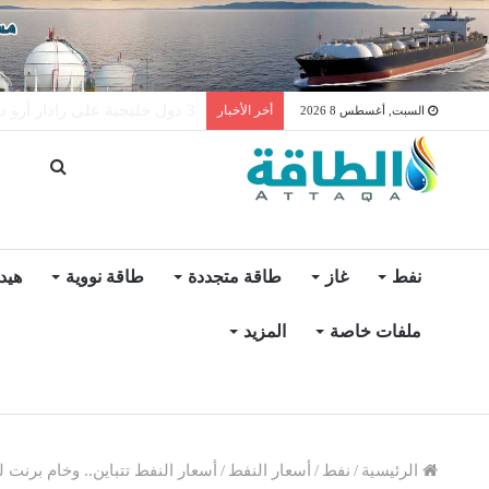
واردات المغرب من الغاز ترتفع 15% في شهر يول
أخر الأخبار
السبت, أغسطس 8 2026
نفط
غاز
طاقة متجددة
طاقة نووية
هيد
ملفات خاصة
المزيد
الرئيسية
/
نفط
/
أسعار النفط
/
أسعار النفط تتباين.. وخام برنت لشهر أبريل فوق