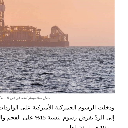
حقل سانغومار النفطي في السنغال 
من 10 فبراير/شباط.