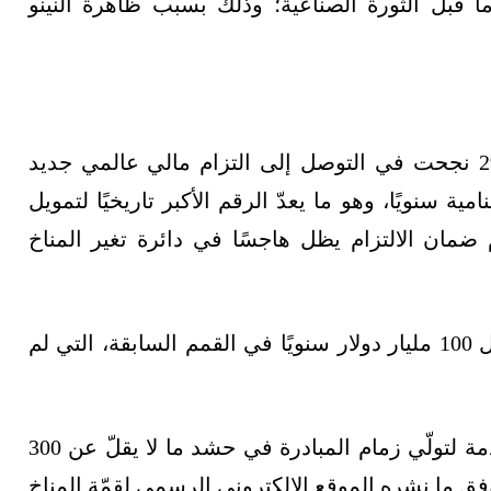
ط ما قبل الثورة الصناعية؛ وذلك بسبب ظاهرة النينو
رغم أن الدول المشاركة في قمة المناخ كوب 29 نجحت في التوصل إلى التزام مالي عالمي جديد
لى الدول النامية سنويًا، وهو ما يعدّ الرقم الأكبر تاريخيًا لتمويل
سابق 13 مرة، فإن عدم ضمان الالتزام يظل هاجسًا في دائرة تغير المناخ
وتبلغ قيمة التمويل 1.3 تريليون دولار سنويًا، مقابل 100 مليار دولار سنويًا في القمم السابقة، التي لم
هدفًا رئيسًا للدول المتقدمة لتولّي زمام المبادرة في حشد ما لا يقلّ عن 300
 دولار سنويًا للدول النامية بحلول عام 2035، وفق ما نشره الموقع الإلكتروني الرسمي لقمّة المناخ