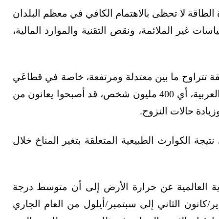
الطاقة لا تحظى بالاهتمام الكافي في معظم البلدان
اسات غير الملائمة، ونقص التقنية والموارد المالية،
قة تتراوح ما بين معتدلة ومرتفعة، خاصة في قطاعَي
المياه والزراعة، إذ إن نحو 90% من سكان الدول العربية، أي 400 مليون شخص، قد أصبحوا يعانون من
زيادة حالات النزوح.
لداخلي نتيجة الكوارث الطبيعية المتعلقة بتغير المناخ خلال
وية العالمية عن حرارة الأرض إلى أن متوسط درجة
ر/كانون الثاني إلى سبتمبر/أيلول من العام الجاري