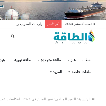
واردات المغرب من الغاز ترتفع 15% في شهر يول
أخر الأخبار
السبت, أغسطس 8 2026
نفط
غاز
طاقة متجددة
طاقة نووية
هيد
ملفات خاصة
المزيد
الرئيسية
/
التغير المناخي
/
تغير المناخ في 2024.. انتكاسات عديدة وحرارة هي الأعلى على الإطلاق