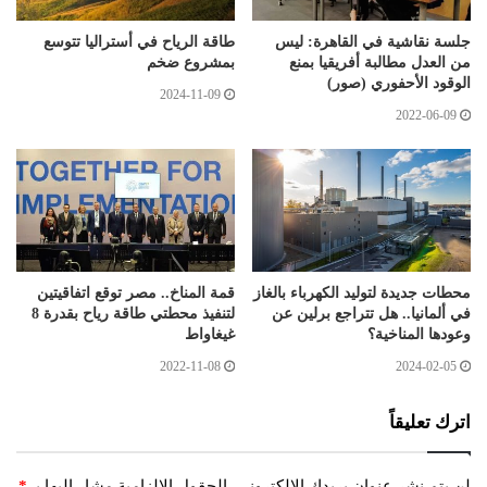
جلسة نقاشية في القاهرة: ليس
طاقة الرياح في أستراليا تتوسع
من العدل مطالبة أفريقيا بمنع
بمشروع ضخم
الوقود الأحفوري (صور)
2024-11-09
2022-06-09
محطات جديدة لتوليد الكهرباء بالغاز
قمة المناخ.. مصر توقع اتفاقيتين
في ألمانيا.. هل تتراجع برلين عن
لتنفيذ محطتي طاقة رياح بقدرة 8
وعودها المناخية؟
غيغاواط
2022-11-08
2024-02-05
اترك تعليقاً
لن يتم نشر عنوان بريدك الإلكتروني.
الحقول الإلزامية مشار إليها بـ
*