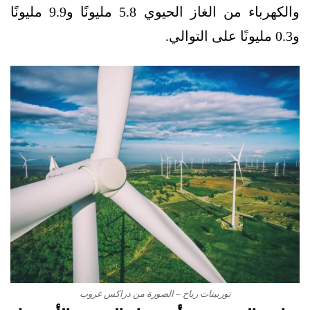
والكهرباء من الغاز الحيوي 5.8 مليونًا و9.9 مليونًا
و0.3 مليونًا على التوالي.
توربينات رياح – الصورة من دراكس غروب